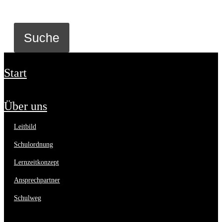
start
über uns
leitbild
schulordnung
lernzeitkonzept
ansprechpartner
schulweg