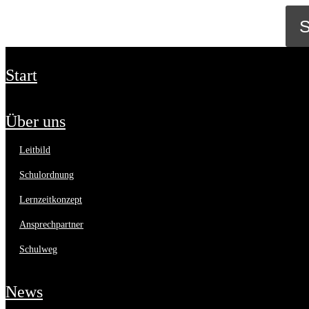
start
über uns
leitbild
schulordnung
lernzeitkonzept
ansprechpartner
schulweg
news