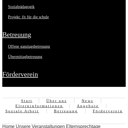
sozialpädagogik
projekt: fit für die schule
betreuung
offene ganztagsbetreuung
übermittagbetreuung
förderverein
Start
Über uns
News
Elterninformationen
Angebote
Soziale Arbeit
Betreuung
Förderverein
Home
Unsere Veranstaltungen
Elternsprechtage