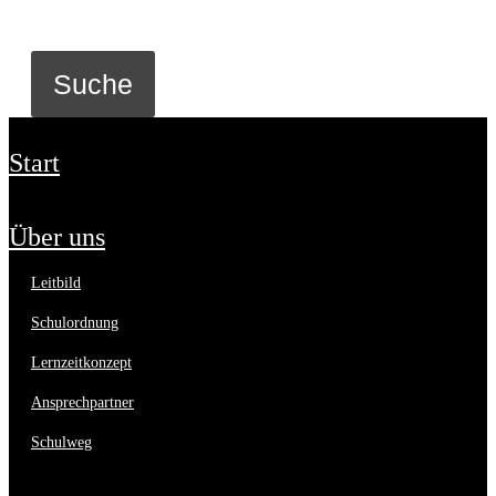
start
über uns
leitbild
schulordnung
lernzeitkonzept
ansprechpartner
schulweg