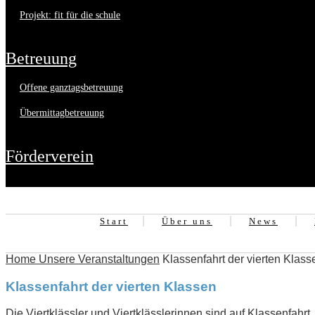
projekt: fit für die schule
betreuung
offene ganztagsbetreuung
übermittagbetreuung
förderverein
Start
Über uns
News
Home
Unsere Veranstaltungen
Klassenfahrt der vierten Klass
Klassenfahrt der vierten Klassen
Die Viertklässler und Viertklässlerinnen sind auf Klassenfahrt.