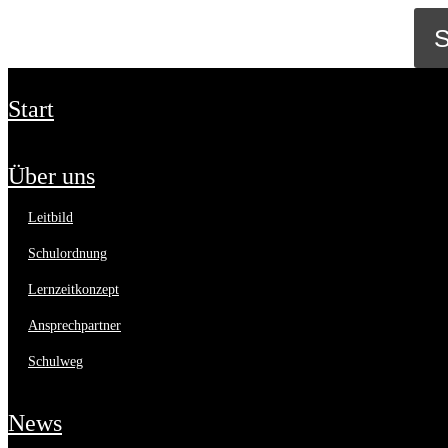
start
über uns
leitbild
schulordnung
lernzeitkonzept
ansprechpartner
schulweg
news