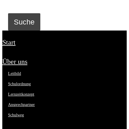
start
über uns
leitbild
schulordnung
lernzeitkonzept
ansprechpartner
schulweg