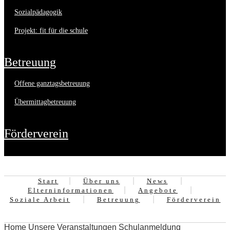
sozialpädagogik
projekt: fit für die schule
betreuung
offene ganztagsbetreuung
übermittagbetreuung
förderverein
Start
Über uns
News
Elterninformationen
Angebote
Soziale Arbeit
Betreuung
Förderverein
Home
Unsere Veranstaltungen
Schulanmeldung