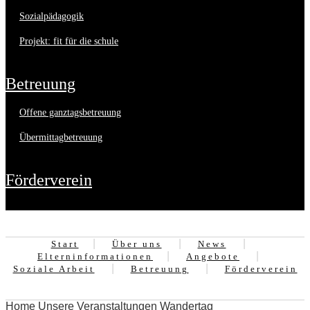
sozialpädagogik
projekt: fit für die schule
betreuung
offene ganztagsbetreuung
übermittagbetreuung
förderverein
Start
Über uns
News
Elterninformationen
Angebote
Soziale Arbeit
Betreuung
Förderverein
Home
Unsere Veranstaltungen
Wandertag