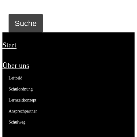
start
über uns
leitbild
schulordnung
lernzeitkonzept
ansprechpartner
schulweg