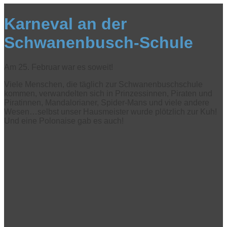
Karneval an der
Schwanenbusch-Schule
Am 25. Februar war es soweit!
Viele Menschen, die täglich zur Schwanenbuschschule
kommen, verwandelten sich in Prinzessinnen, Piraten und
Piratinnen, Mandalorianer, Spider-Mans und viele andere
Wesen…selbst unser Hausmeister wurde plötzlich zur Kuh!
Und eine Polonaise gab es auch!