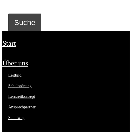
start
über uns
leitbild
schulordnung
lernzeitkonzept
ansprechpartner
schulweg