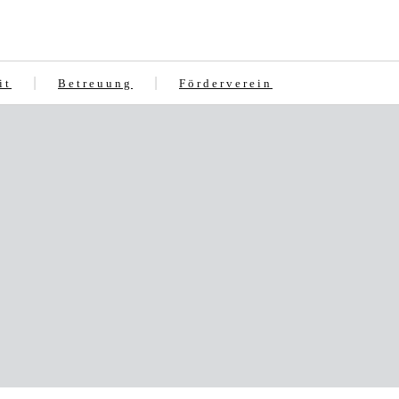
it
Betreuung
Förderverein